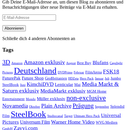
Gib Deine E-Mail-Adresse an, um diesen Blog zu abonnieren und
Benachrichtigungen über neue Beiträge via E-Mail zu erhalten.
E-
Mail-
Adresse
Abonnieren
Schließe dich 4 anderen Abonnenten an
Tags
3D
Amazon exklusiv
Blufans
Best Buy
Amazon
August
Capelight
Deutschland
FSK18
FilmArena
Pictures
DVDPrime
Februar
FuturePak
Future Shop
Großbritanien
Jumbo
HDZeta
Hero Pack
Januar
Juli
Media Markt &
KimchiDVD
Lenticular
SteelBook
Mai
Juni
Saturn exklusiv
MediaMarkt exklusiv
MGM Home
non-exclusive
Müller exklusiv
Entertainment
Mondo
Prägung
Novamedia
Plain Archive
Splendid
Oktober
September
SteelBook
Universal
Film
Studiocanal
Target
Ultimate Hero Pack
Warner Home Video
Pictures
Universum Film
WVG Medien
Zavvi.com
GmbH