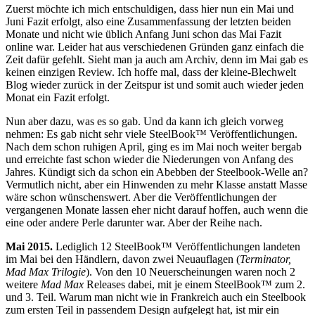
Zuerst möchte ich mich entschuldigen, dass hier nun ein Mai und
Juni Fazit erfolgt, also eine Zusammenfassung der letzten beiden
Monate und nicht wie üblich Anfang Juni schon das Mai Fazit
online war. Leider hat aus verschiedenen Gründen ganz einfach die
Zeit dafür gefehlt. Sieht man ja auch am Archiv, denn im Mai gab es
keinen einzigen Review. Ich hoffe mal, dass der kleine-Blechwelt
Blog wieder zurück in der Zeitspur ist und somit auch wieder jeden
Monat ein Fazit erfolgt.
Nun aber dazu, was es so gab. Und da kann ich gleich vorweg
nehmen: Es gab nicht sehr viele SteelBook™ Veröffentlichungen.
Nach dem schon ruhigen April, ging es im Mai noch weiter bergab
und erreichte fast schon wieder die Niederungen von Anfang des
Jahres. Kündigt sich da schon ein Abebben der Steelbook-Welle an?
Vermutlich nicht, aber ein Hinwenden zu mehr Klasse anstatt Masse
wäre schon wünschenswert. Aber die Veröffentlichungen der
vergangenen Monate lassen eher nicht darauf hoffen, auch wenn die
eine oder andere Perle darunter war. Aber der Reihe nach.
Mai 2015.
Lediglich 12 SteelBook™ Veröffentlichungen landeten
im Mai bei den Händlern, davon zwei Neuauflagen (
Terminator,
Mad Max Trilogie
). Von den 10 Neuerscheinungen waren noch 2
weitere
Mad Max
Releases dabei, mit je einem SteelBook™ zum 2.
und 3. Teil. Warum man nicht wie in Frankreich auch ein Steelbook
zum ersten Teil in passendem Design aufgelegt hat, ist mir ein