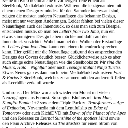
Reihe im Kino nochmal alle 6 vorherigen Teile erneut als
SteelBook, MediaMarkt exklusiv. Während die letztgenannten mit
einem neuen Design zumindest für den Sammler interessant sind,
zeigten die meisten anderen Neuauflagen das bekannte Design,
meist mit nur wenigen Änderungen. Leider fehlten bei vielen dieser
Neuauflagen auch der Innendruck, so dass man sich zum Biespiel
entscheiden mußte, ob man bei
Letters from Iwo Jima,
nun ein
etwas stimmigeres Design haben möchte und dafür auf den
Innendruck verzichtet. Wobei man bei den Wolken der Erstauflage
zu
Letters from Iwo Jima
kaum von einem Innendruck sprechen
kann. Hier gefällt mir die Neuauflage aufgrund des ansprechenden
Designs des Covers deutlich besser. Glücklicherweise gab es aber
auch einige echte Neuauflagen wie die Steelbooks zu
Wir sind die
Millers
,
Halo – Nightfall
oder auch
Teenage Mutant Ninja Turtles
.
Etwas Neues gab es dann auch beim MediaMarkt exklusiven
Fast
& Furios 7
SteelBook, welches zusammen mit den anderen 6 Teilen
als Leerhülle verkauft wurde.
Und sonst. Der März war auch wieder ein Monat mit vielen
Neuzugängen aus Fernost. So sorgten Blufans mit
Iron Man
,
KungFu Panda
1+2 sowie dem Triple Pack zu
Transformers – Age
of Extinction,
Novamedia mit dem Lentifullslip zu
Edge of
Tomorrow
oder auch KichiDVD mit
Dawn of the Planet of the Apes
und den Releases zu
Eternal Sunshine of the spotless Mind
sowie
den Plain Archive Releases zu
The Masters
für einen Strom von