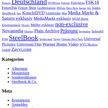
Deutschland
FSK18
FilmArena
Pictures
DVDPrime
Februar
FuturePak
Future Shop
Großbritanien
Jumbo
HDZeta
Hero Pack
Januar
Juli
Media Markt &
KimchiDVD
Lenticular
SteelBook
Mai
Juni
Saturn exklusiv
MediaMarkt exklusiv
MGM Home
non-exclusive
Müller exklusiv
Entertainment
Mondo
Prägung
Novamedia
Plain Archive
Splendid
Oktober
September
SteelBook
Universal
Film
Studiocanal
Target
Ultimate Hero Pack
Warner Home Video
Pictures
Universum Film
WVG Medien
Zavvi.com
GmbH
Kategorien
Allgemein
Monatsfazit
Sondereditionen
Steelbook & Co.
Meta
Registrieren
Anmelden