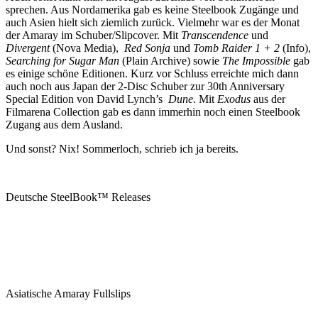
sprechen. Aus Nordamerika gab es keine Steelbook Zugänge und
auch Asien hielt sich ziemlich zurück. Vielmehr war es der Monat
der Amaray im Schuber/Slipcover. Mit
Transcendence
und
Divergent
(Nova Media),
Red Sonja
und
Tomb Raider 1 + 2
(Info),
Searching for Sugar Man
(Plain Archive) sowie
The Impossible
gab
es einige schöne Editionen. Kurz vor Schluss erreichte mich dann
auch noch aus Japan der 2-Disc Schuber zur 30th Anniversary
Special Edition von David Lynch’s
Dune
. Mit
Exodus
aus der
Filmarena Collection gab es dann immerhin noch einen Steelbook
Zugang aus dem Ausland.
Und sonst? Nix! Sommerloch, schrieb ich ja bereits.
Deutsche SteelBook™ Releases
Asiatische Amaray Fullslips