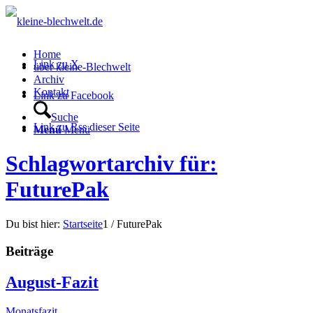
Home
Link zu X
über kleine-Blechwelt
Archiv
Kontakt
Link zu Facebook
Suche
Link zu Rss dieser Seite
Menü
Menü
Schlagwortarchiv für:
FuturePak
Du bist hier:
Startseite
1
/
FuturePak
Beiträge
August-Fazit
Monatsfazit