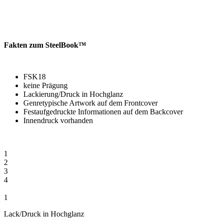
Fakten zum SteelBook™
FSK18
keine Prägung
Lackierung/Druck in Hochglanz
Genretypische Artwork auf dem Frontcover
Festaufgedruckte Informationen auf dem Backcover
Innendruck vorhanden
1
2
3
4
1
Lack/Druck in Hochglanz