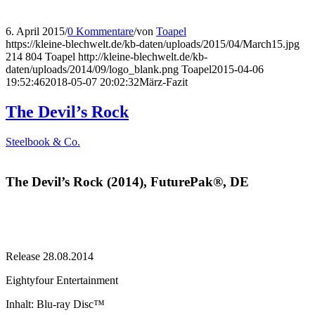
6. April 2015
/
0 Kommentare
/
von
Toapel
https://kleine-blechwelt.de/kb-daten/uploads/2015/04/March15.jpg
214
804
Toapel
http://kleine-blechwelt.de/kb-
daten/uploads/2014/09/logo_blank.png
Toapel
2015-04-06
19:52:46
2018-05-07 20:02:32
März-Fazit
The Devil’s Rock
Steelbook & Co.
The Devil’s Rock (2014), FuturePak®, DE
Release 28.08.2014
Eightyfour Entertainment
Inhalt: Blu-ray Disc™