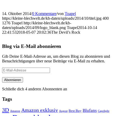
14. Oktober 2014
/
0 Kommentare
/
von
Toapel
https://kleine-blechwelt.de/kb-daten/uploads/2014/10/titel.jpg
400
1276
Toapel
http://kleine-blechwelt.de/kb-
daten/uploads/2014/09/logo_blank.png
Toapel
2014-10-14
22:41:53
2018-05-07 20:02:36
The Devil’s Rock
Blog via E-Mail abonnieren
Gib Deine E-Mail-Adresse an, um diesen Blog zu abonnieren und
Benachrichtigungen über neue Beiträge via E-Mail zu erhalten.
E-
Mail-
Adresse
Abonnieren
Schließe dich 4 anderen Abonnenten an
Tags
3D
Amazon exklusiv
Blufans
Best Buy
Amazon
August
Capelight