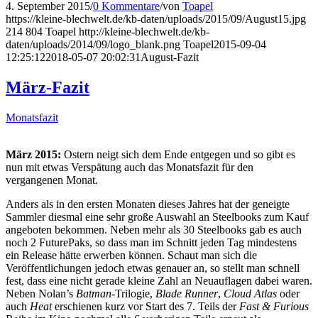
4. September 2015
/
0 Kommentare
/
von
Toapel
https://kleine-blechwelt.de/kb-daten/uploads/2015/09/August15.jpg
214
804
Toapel
http://kleine-blechwelt.de/kb-
daten/uploads/2014/09/logo_blank.png
Toapel
2015-09-04
12:25:12
2018-05-07 20:02:31
August-Fazit
März-Fazit
Monatsfazit
März 2015:
Ostern neigt sich dem Ende entgegen und so gibt es
nun mit etwas Verspätung auch das Monatsfazit für den
vergangenen Monat.
Anders als in den ersten Monaten dieses Jahres hat der geneigte
Sammler diesmal eine sehr große Auswahl an Steelbooks zum Kauf
angeboten bekommen. Neben mehr als 30 Steelbooks gab es auch
noch 2 FuturePaks, so dass man im Schnitt jeden Tag mindestens
ein Release hätte erwerben können. Schaut man sich die
Veröffentlichungen jedoch etwas genauer an, so stellt man schnell
fest, dass eine nicht gerade kleine Zahl an Neuauflagen dabei waren.
Neben Nolan’s
Batman
-Trilogie,
Blade Runner
,
Cloud Atlas
oder
auch
Heat
erschienen kurz vor Start des 7. Teils der
Fast & Furious