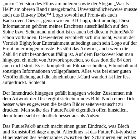
„uncut“ Version des Films am unteren sowie der Slogan „War Is
Hell“ am oberen Rand untergebracht. Unverständlicherweise musste
auch das Blu-ray Disc™ Logo sowohl auf Front- als auch
Backcover. Dies ist, genau wie ein 3D Logo, dort unnötig. Diese
Informationen gehören meines Erachtens ausschließlich auf den
Spine bzw. Seitenrand und dort ist es auch bei diesem FuturePak®
schon vorhanden. Desweiteren erschließt sich mir nicht, warum der
Vertrieb Eightyfour Entertainment unbedingt auch sein Logo auf der
Front unterbringen musste. Es stört das Artwork, auch wenn die
Zahl 84 nicht besonders auffällig ist. Auf dem Backcover kan man
hingegen eh nicht von Artwork sprechen, so dass dort die 84 dort
auch nicht stört. Es ist komplett mit Filmausschnitten, Filminhalt und
sonstigen Informationen vollgepflastert. Alles was bei einer guten
Veröffentlichung auf die abnehmbare J-Card wandert ist hier fest
aufgedruckt. Schlecht.
Der Innendruck hingegen gefällt hingegen wieder. Zusammen mit
dem Artwork der Disc ergibt sich ein rundes Bild. Noch einen Tick
besser wäre es gewesen die beiden Bilder seitenvertauscht zu
drucken. Man sollte das FuturePak® eigentlich offen hinstellen,
denn Innen sieht es deutlich besser aus als Außen.
Das FuturePak® ansich macht einen guten Eindruck, was Blech
und Kunststoffeinlage angeht. Allerdings ist das FuturePak-typische
Hineinstehen des Seitenrandes zwischen den Scharnieren ein echtes