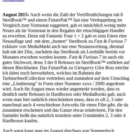
August 2015:
Auch wenn die Zahl der Veröffentlichungen mit 8
SteelBook™ und einem FuturePak™ fast eine Verdoppelung im
Vergleich zum Vormonat suggeriert, gab es tatsächlich wenig mehr
Neues als im Vormonat in den Regalen der einschlägigen Handler
zu erwerben. Denn mit Fantastic Four 1 + 2 gab es zum Einen eine
Neuauflage und mit dem „bunten“ Steelbook zu
Fast & Furious 7
exklusiv von MediaMarkt auch nur eine Neuauswertung, diesmal
halt mit der Disc, nachdem das Steelbook als Leerhülle bereits vor
Monaten erworben werden konnte.
Fast & Furious 7
ist auch ein
gutes Stichwort, denn 3 der 8 Releases im SteelBook™ entfielen auf
diesen Blockbuster. Das FuturePak zu
Glengarry Glen Ross
möchte
ich dabei noch hervorheben, welches im Rahmen der
TurbineSteelCollection vertrieben und zumindest auf dem Umschlag
eine „Limitierung“ in Form einer Nummer xxxx / 2000 angedeute
wird. Auch für August muss wieder angemerkt werden, dass es
deutlich mehr Releases in Hardboxen oder MediaBooks gab, auch
wenn man hier natürlich einschränken muss, dass es oft 2, 3 oder
manchmal auch 4 verschiedene Artworks für einen Film gibt, die da
zusammen erscheinen und das Ganze etwas relativieren. Für den
Sammler heißt das natürlich trotzdem unter Umständen 2, 3 oder 4
Hardboxen kaufen.
Auch sonst kann man im August durchaus von Sommerloch