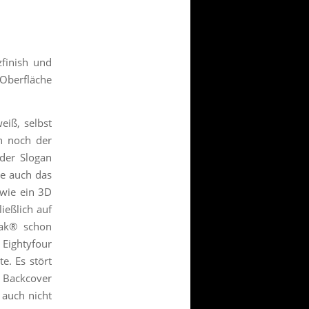
zfinish und
 Oberfläche
eiß, selbst
h noch der
 der Slogan
te auch das
 wie ein 3D
ießlich auf
Pak® schon
Eightyfour
e. Es stört
m Backcover
 auch nicht