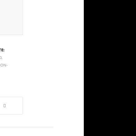
E:
D
,
ON-