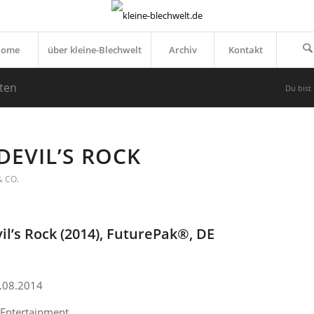
Home
über kleine-Blechwelt
Archiv
Kontakt
iten
Du bist 
DEVIL’S ROCK
 CO.
il’s Rock (2014), FuturePak®, DE
8.08.2014
 Entertainment