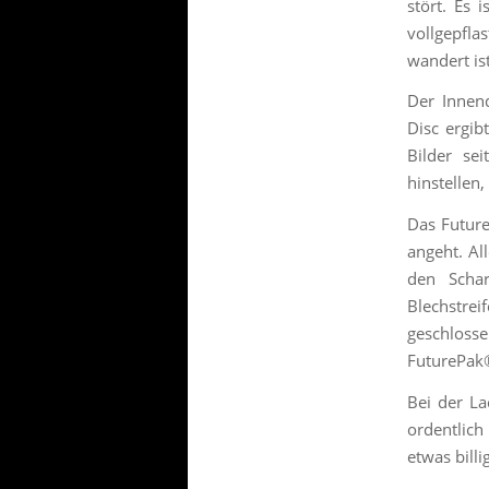
stört. Es 
vollgepfla
wandert ist
Der Innen
Disc ergib
Bilder se
hinstellen,
Das Future
angeht. Al
den Schar
Blechstre
geschloss
FuturePak
Bei der La
ordentlich
etwas billi