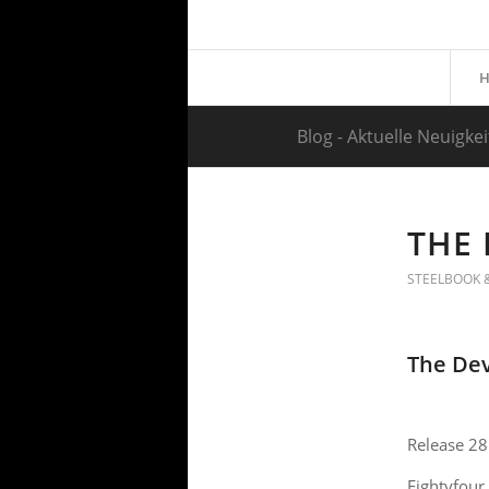
Blog - Aktuelle Neuigke
THE 
STEELBOOK &
The Dev
Release 2
Eightyfour