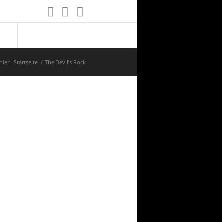
hier:
Startseite
/
The Devil’s Rock