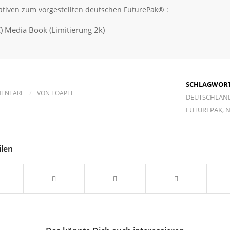
ativen zum vorgestellten deutschen FuturePak® :
) Media Book (Limitierung 2k)
SCHLAGWORT
/
MENTARE
VON
TOAPEL
DEUTSCHLAN
FUTUREPAK
,
N
ilen