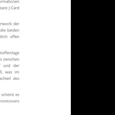
formationen
bare J-Card
rtwork der
 die beiden
lich offen
toffeinlage
es zwischen
rf und der
ll, was im
chteil des
 scheint es
Frontcovers