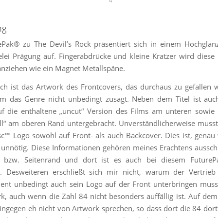
1
2
3
4
ng
Pak® zu The Devil’s Rock präsentiert sich in einem Hochglan
elei Prägung auf. Fingerabdrücke und kleine Kratzer wird diese
 anziehen wie ein Magnet Metallspäne.
ch ist das Artwork des Frontcovers, das durchaus zu gefallen w
m das Genre nicht unbedingt zusagt. Neben dem Titel ist auc
f die enthaltene „uncut“ Version des Films am unteren sowie
ll“ am oberen Rand untergebracht. Unverständlicherweise muss
sc™ Logo sowohl auf Front- als auch Backcover. Dies ist, genau
 unnötig. Diese Informationen gehören meines Erachtens ausschl
 bzw. Seitenrand und dort ist es auch bei diesem Future
. Desweiteren erschließt sich mir nicht, warum der Vertrieb 
ent unbedingt auch sein Logo auf der Front unterbringen musst
k, auch wenn die Zahl 84 nicht besonders auffällig ist. Auf de
ngegen eh nicht von Artwork sprechen, so dass dort die 84 dort