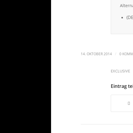
Altern
(DE
/
14. OKTOBER 2014
0 KOM
EXCLUSIVE
Eintrag te