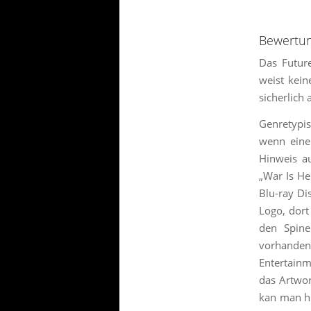
Bewertu
Das Future
weist kein
sicherlich
Genretypis
wenn eine
Hinweis au
„War Is He
Blu-ray Di
Logo, dort
den Spine
vorhanden
Entertainm
das Artwor
kan man hi