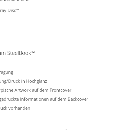
-ray Disc™
um SteelBook™
rägung
ung/Druck in Hochglanz
pische Artwork auf dem Frontcover
gedruckte Informationen auf dem Backcover
ruck vorhanden