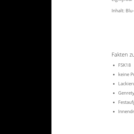
Inhalt: Blu
Fakten z
FSK18
keine P
Lackier
Genrety
Festauf
Innend