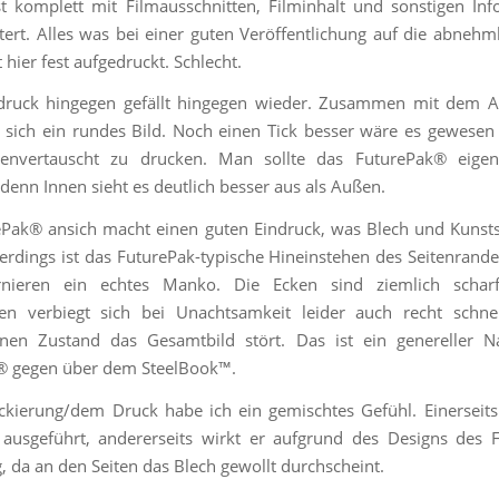
ist komplett mit Filmausschnitten, Filminhalt und sonstigen In
stert. Alles was bei einer guten Veröffentlichung auf die abnehm
 hier fest aufgedruckt. Schlecht.
druck hingegen gefällt hingegen wieder. Zusammen mit dem A
t sich ein rundes Bild. Noch einen Tick besser wäre es gewesen
itenvertauscht zu drucken. Man sollte das FuturePak® eigent
 denn Innen sieht es deutlich besser aus als Außen.
Pak® ansich macht einen guten Eindruck, was Blech und Kunsts
lerdings ist das FuturePak-typische Hineinstehen des Seitenrand
nieren ein echtes Manko. Die Ecken sind ziemlich scha
ifen verbiegt sich bei Unachtsamkeit leider auch recht schne
enen Zustand das Gesamtbild stört. Das ist ein genereller Na
® gegen über dem SteelBook™.
ckierung/dem Druck habe ich ein gemischtes Gefühl. Einerseits
 ausgeführt, andererseits wirkt er aufgrund des Designs des 
g, da an den Seiten das Blech gewollt durchscheint.