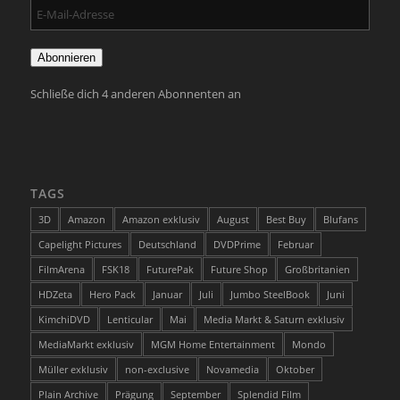
E-
Mail-
Adresse
Abonnieren
Schließe dich 4 anderen Abonnenten an
TAGS
3D
Amazon
Amazon exklusiv
August
Best Buy
Blufans
Capelight Pictures
Deutschland
DVDPrime
Februar
FilmArena
FSK18
FuturePak
Future Shop
Großbritanien
HDZeta
Hero Pack
Januar
Juli
Jumbo SteelBook
Juni
KimchiDVD
Lenticular
Mai
Media Markt & Saturn exklusiv
MediaMarkt exklusiv
MGM Home Entertainment
Mondo
Müller exklusiv
non-exclusive
Novamedia
Oktober
Plain Archive
Prägung
September
Splendid Film