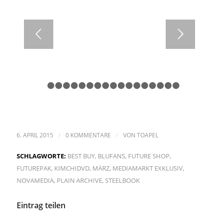
1
2
3
4
5
6
7
8
9
10
11
12
13
14
15
16
/
/
6. APRIL 2015
0 KOMMENTARE
VON
TOAPEL
SCHLAGWORTE:
BEST BUY
,
BLUFANS
,
FUTURE SHOP
,
FUTUREPAK
,
KIMCHIDVD
,
MÄRZ
,
MEDIAMARKT EXKLUSIV
,
NOVAMEDIA
,
PLAIN ARCHIVE
,
STEELBOOK
Eintrag teilen