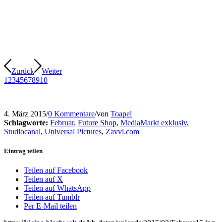
Zurück
Weiter
1
2
3
4
5
6
7
8
9
10
4. März 2015
/
0 Kommentare
/
von
Toapel
Schlagworte:
Februar
,
Future Shop
,
MediaMarkt exklusiv
,
Studiocanal
,
Universal Pictures
,
Zavvi.com
Eintrag teilen
Teilen auf Facebook
Teilen auf X
Teilen auf WhatsApp
Teilen auf Tumblr
Per E-Mail teilen