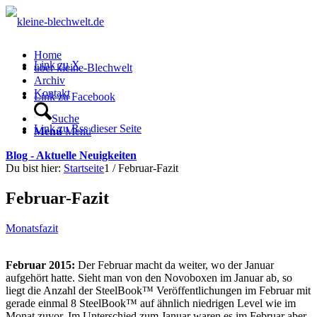
Home
Link zu X
über kleine-Blechwelt
Archiv
Kontakt
Link zu Facebook
Suche
Link zu Rss dieser Seite
Menü
Menü
Blog - Aktuelle Neuigkeiten
Du bist hier:
Startseite
1
/
Februar-Fazit
Februar-Fazit
Monatsfazit
Februar 2015:
Der Februar macht da weiter, wo der Januar
aufgehört hatte. Sieht man von den Novoboxen im Januar ab, so
liegt die Anzahl der SteelBook™ Veröffentlichungen im Februar mit
gerade einmal 8 SteelBook™ auf ähnlich niedrigen Level wie im
Monat zuvor. Im Unterschied zum Januar waren es im Februar aber