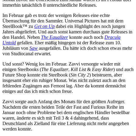
immerhin tatsächlich 8 unterschiedliche Releases.
Im Februar gab es trotz der wenigen Releases eine echte
Überraschung für den Sammler. Universal Pictures hat mit dem
SteelBook™ zu
Get on Up
dabei ein Highlight des noch jungen
Jahres abgeliefert. Und auch sonst kamen durchaus gute Releases in
den Handel. Neben
The Equalizer
konnte auch noch
Dracula
Untold
gefallen. Eher mäßig hingegen ist der Release zum 10.
Jubiläum von
Saw
ausgefallen. Da hätte ich doch schon etwas mehr
von Studiocanal erwartet.
Und sonst? Wenig los im Februar. Zavvi versorgte wieder mit
einigen Steelbooks (
The Equalizer
,
Kill List
&
Easy Rider
) und auch
Future Shop konnte ein Steelbook (
Sin City 2
) beisteuern, aber
insgesamt eher ein ruhiger Monat. Was nicht zuletzt auch an den
fehlenden Zugängen aus Fernost lag. Aber da kommt demnächst
einiges auf das ich mich schon freue.
Zavvi sorgte auch Anfang des Monats für den größten Aufreger.
Nachdem die ersten beiden Teile der Fast and Furious Reihe im
Januar noch ohne Probleme bei dem englischen Händler bestellbar
waren, änderte es sich mit Teil 3 & 4 dahingehend, dass
Deutschland als Zielland für eine Lieferung nicht mehr angegeben
werden konnte.