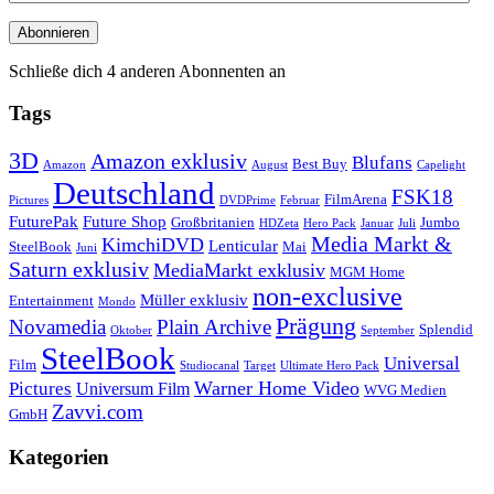
Mail-
Adresse
Abonnieren
Schließe dich 4 anderen Abonnenten an
Tags
3D
Amazon exklusiv
Blufans
Best Buy
Amazon
August
Capelight
Deutschland
FSK18
FilmArena
Pictures
DVDPrime
Februar
FuturePak
Future Shop
Großbritanien
Jumbo
HDZeta
Hero Pack
Januar
Juli
Media Markt &
KimchiDVD
Lenticular
SteelBook
Mai
Juni
Saturn exklusiv
MediaMarkt exklusiv
MGM Home
non-exclusive
Müller exklusiv
Entertainment
Mondo
Prägung
Novamedia
Plain Archive
Splendid
Oktober
September
SteelBook
Universal
Film
Studiocanal
Target
Ultimate Hero Pack
Warner Home Video
Pictures
Universum Film
WVG Medien
Zavvi.com
GmbH
Kategorien