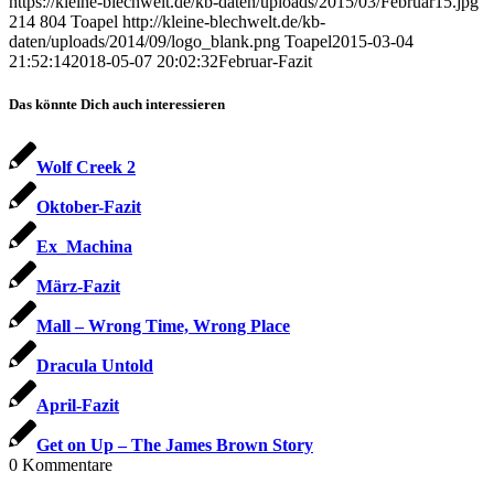
https://kleine-blechwelt.de/kb-daten/uploads/2015/03/Februar15.jpg
214
804
Toapel
http://kleine-blechwelt.de/kb-
daten/uploads/2014/09/logo_blank.png
Toapel
2015-03-04
21:52:14
2018-05-07 20:02:32
Februar-Fazit
Das könnte Dich auch interessieren
Wolf Creek 2
Oktober-Fazit
Ex_Machina
März-Fazit
Mall – Wrong Time, Wrong Place
Dracula Untold
April-Fazit
Get on Up – The James Brown Story
0
Kommentare