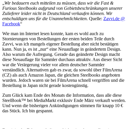
„
Wir bedauern euch mitteilen zu müssen, dass wir die
Fast
&
Furious Steelbooks aufgrund von Gebietsbeschränkungen unserer
Zulieferer leider nicht in Deutschland verkaufen können. Wir
entschuldigen uns für die Unannehmlichkeiten
. Quelle:
Zavvi.de @
Facebook
“
Wie man im Internet lesen konnte, kam es wohl auch zu
Stornierungen von Bestellungen der ersten beiden Teile durch
Zavvi, was ich mangels eigener Bestellung aber nicht bestätigen
kann. Nun ja, es ist „nur“ eine Neuauflage in geändertem Design.
Also warum die Aufregung. Gerade das geänderte Design macht
diese Neuauflage für Sammler durchaus attraktiv. Aus dieser Sicht
war die Verärgerung vieler vor allem deutscher Sammler
verständlich. Alternativen gab es zwar, da sowohl über FilmArena
(CZ) als auch Amazon Japan, die gleichen Steelbooks angeboten
wurden. Jedoch waren sie bei FilmArena schnell vergriffen und die
Bestellung in Japan nicht gerade kostengünstig.
Zum Glück kam Ende des Monats die Information, dass alle diese
SteelBook™ bei MediaMarkt exklusiv Ende März verkauft werden.
Und wenn die bisherigen Ankündigungen stimmen für knapp 10 €
das Stück. Ich bin gespannt.