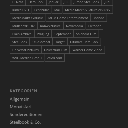
HDZeta
Hero Pack
Januar
Juli
Jumbo SteelBook
Juni
KimchiDVD
Lenticular
Mai
Media Markt & Saturn exklusiv
MediaMarkt exklusiv
MGM Home Entertainment
Mondo
Müller exklusiv
non-exclusive
Novamedia
Oktober
Plain Archive
Prägung
September
Splendid Film
SteelBook
Studiocanal
Target
Ultimate Hero Pack
Universal Pictures
Universum Film
Warner Home Video
WVG Medien GmbH
Zavvi.com
KATEGORIEN
Allgemein
Monatsfazit
Sondereditionen
Steelbook & Co.