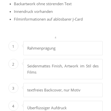
Backartwork ohne störenden Text
Innendruck vorhanden
Filminformationen auf ablösbarer J-Card
1
2
3
4
1
Rahmenprägung
2
Seidenmattes Finish, Artwork im Stil des
Films
3
textfreies Backcover, nur Motiv
4
Überflüssiger Aufdruck