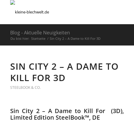
Blog - Aktuelle Neuigkeiten
Du bist hier:
Startseite
/
Sin City 2 – A Dame to Kill For 3D
SIN CITY 2 – A DAME TO
KILL FOR 3D
STEELBOOK & CO.
Sin City 2 – A Dame to Kill For (3D),
Limited Edition SteelBook™, DE