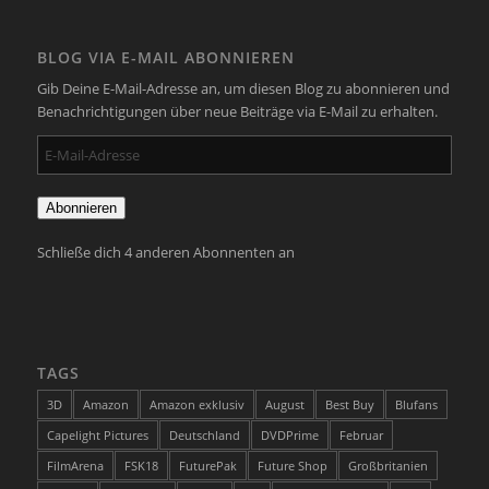
BLOG VIA E-MAIL ABONNIEREN
Gib Deine E-Mail-Adresse an, um diesen Blog zu abonnieren und
Benachrichtigungen über neue Beiträge via E-Mail zu erhalten.
E-
Mail-
Adresse
Abonnieren
Schließe dich 4 anderen Abonnenten an
TAGS
3D
Amazon
Amazon exklusiv
August
Best Buy
Blufans
Capelight Pictures
Deutschland
DVDPrime
Februar
FilmArena
FSK18
FuturePak
Future Shop
Großbritanien